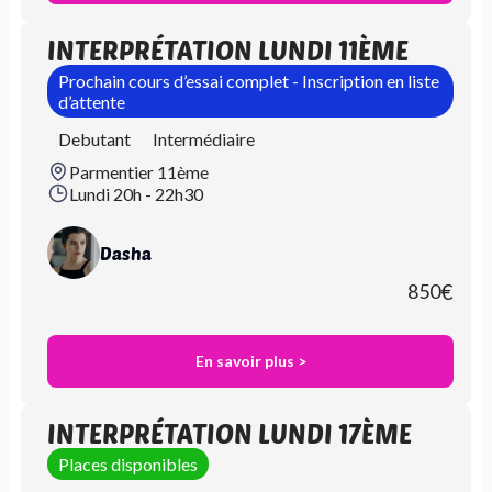
INTERPRÉTATION LUNDI 11ÈME
Prochain cours d’essai complet - Inscription en liste
d’attente
Debutant
Intermédiaire
Parmentier 11ème
Lundi 20h - 22h30
Dasha
850
€
En savoir plus >
INTERPRÉTATION LUNDI 17ÈME
Places disponibles