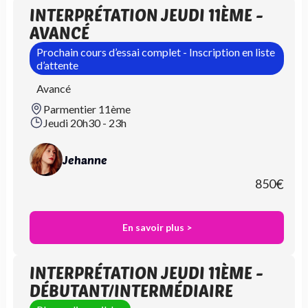
INTERPRÉTATION JEUDI 11ÈME -
AVANCÉ
Prochain cours d’essai complet - Inscription en liste
d’attente
Avancé
Parmentier 11ème
Jeudi 20h30 - 23h
Jehanne
850
€
En savoir plus >
INTERPRÉTATION JEUDI 11ÈME -
DÉBUTANT/INTERMÉDIAIRE