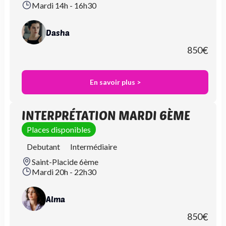
Mardi 14h - 16h30
Dasha
850
€
En savoir plus >
INTERPRÉTATION MARDI 6ÈME
Places disponibles
Debutant
Intermédiaire
Saint-Placide 6ème
Mardi 20h - 22h30
Alma
850
€