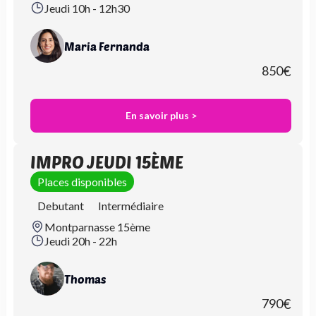
Jeudi 10h - 12h30
Maria Fernanda
850
€
En savoir plus >
IMPRO JEUDI 15ÈME
Places disponibles
Debutant
Intermédiaire
Montparnasse 15ème
Jeudi 20h - 22h
Thomas
790
€