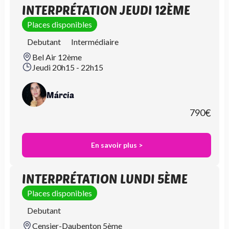
INTERPRÉTATION JEUDI 12ÈME
Places disponibles
Debutant
Intermédiaire
Bel Air 12ème
Jeudi 20h15 - 22h15
Márcia
790
€
En savoir plus >
INTERPRÉTATION LUNDI 5ÈME
Places disponibles
Debutant
Censier-Daubenton 5ème