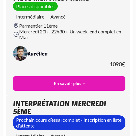
Places disponibles
Intermédiaire
Avancé
Parmentier 11ème
Mercredi 20h - 22h30 + Un week-end complet en
Mai
Aurélien
1090
€
En savoir plus >
INTERPRÉTATION MERCREDI
5ÈME
Prochain cours d’essai complet - Inscription en liste
d’attente
Intermédiaire
Avancé