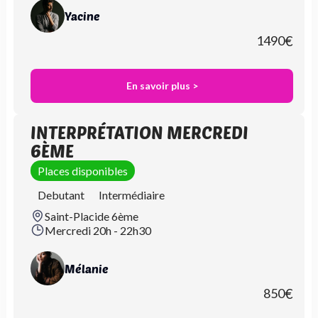
Yacine
1490
€
En savoir plus >
INTERPRÉTATION MERCREDI
6ÈME
Places disponibles
Debutant
Intermédiaire
Saint-Placide 6ème
Mercredi 20h - 22h30
Mélanie
850
€