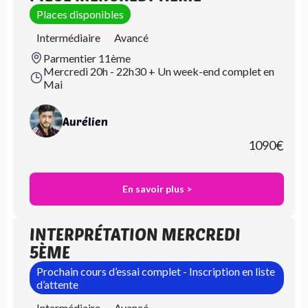
Places disponibles
Intermédiaire
Avancé
Parmentier 11ème
Mercredi 20h - 22h30 + Un week-end complet en
Mai
Aurélien
1090
€
En savoir plus >
INTERPRÉTATION MERCREDI
5ÈME
Prochain cours d’essai complet - Inscription en liste
d’attente
Intermédiaire
Avancé