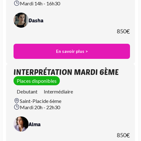
Mardi 14h - 16h30
Dasha
850
€
En savoir plus >
INTERPRÉTATION MARDI 6ÈME
Places disponibles
Debutant
Intermédiaire
Saint-Placide 6ème
Mardi 20h - 22h30
Alma
850
€