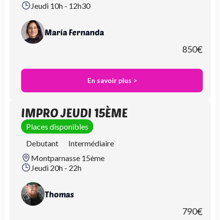
Jeudi 10h - 12h30
Maria Fernanda
850
€
En savoir plus >
IMPRO JEUDI 15ÈME
Places disponibles
Debutant
Intermédiaire
Montparnasse 15ème
Jeudi 20h - 22h
Thomas
790
€