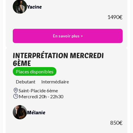
Yacine
1490
€
En savoir plus >
INTERPRÉTATION MERCREDI
6ÈME
Places disponibles
Debutant
Intermédiaire
Saint-Placide 6ème
Mercredi 20h - 22h30
Mélanie
850
€