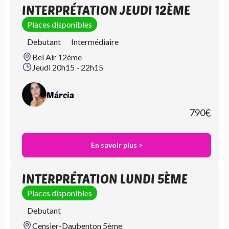
INTERPRÉTATION JEUDI 12ÈME
Places disponibles
Debutant
Intermédiaire
Bel Air 12ème
Jeudi 20h15 - 22h15
Márcia
790
€
En savoir plus >
INTERPRÉTATION LUNDI 5ÈME
Places disponibles
Debutant
Censier-Daubenton 5ème