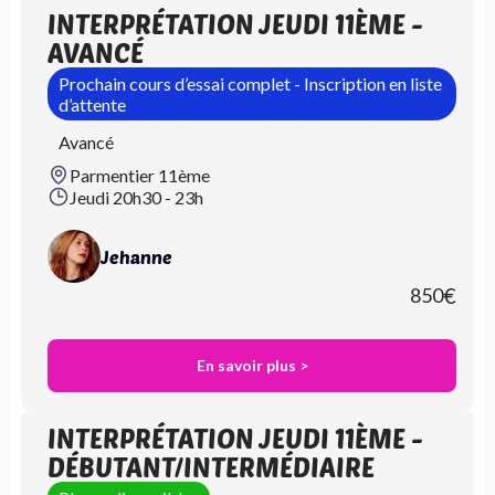
INTERPRÉTATION JEUDI 11ÈME -
AVANCÉ
Prochain cours d’essai complet - Inscription en liste
d’attente
Avancé
Parmentier 11ème
Jeudi 20h30 - 23h
Jehanne
850
€
En savoir plus >
INTERPRÉTATION JEUDI 11ÈME -
DÉBUTANT/INTERMÉDIAIRE