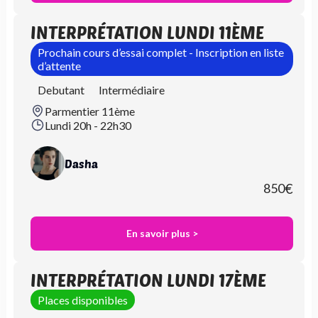
INTERPRÉTATION LUNDI 11ÈME
Prochain cours d’essai complet - Inscription en liste
d’attente
Debutant
Intermédiaire
Parmentier 11ème
Lundi 20h - 22h30
Dasha
850
€
En savoir plus >
INTERPRÉTATION LUNDI 17ÈME
Places disponibles